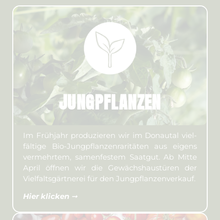
JUNG­PFLANZEN
Im Frühjahr produ­­zieren wir im Donau­tal viel­­
fältige Bio-Jung­­pflanzen­­rari­täten aus eigens
ver­mehr­tem, samen­festem Saat­gut. Ab Mitte
April öffnen wir die Gewächs­­haus­türen der
Viel­falts­­gärt­nerei für den Jung­pflanzen­ver­kauf.
Hier klicken
➞