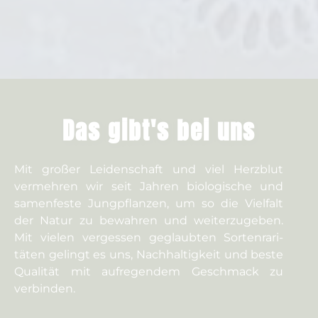
Das gibt's bei uns
Mit großer Leiden­schaft und viel Herzblut
vermehren wir seit Jahren bio­logische und
samen­feste Jung­pflanzen, um so die Vielfalt
der Natur zu bewahren und weiter­zu­geben.
Mit vielen ver­gessen ge­glaubten Sorten­­rari­­
täten ge­lingt es uns, Nach­­haltig­­keit und beste
Quali­­tät mit auf­regen­dem Ge­schmack zu
verbinden.