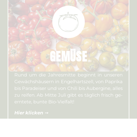
GEMÜSE
Rund um die Jahres­­­mitte beginnt in unseren
Gewächs­häusern in En­gel­hart­­s­zell, von Papri­ka
bis Para­­­deiser und von Chili bis Auber­gine, alles
zu reifen. Ab Mitte Juli gibt es täg­lich frisch ge­­­
erntete, bunte Bio-Vielfalt!
Hier klicken
➞