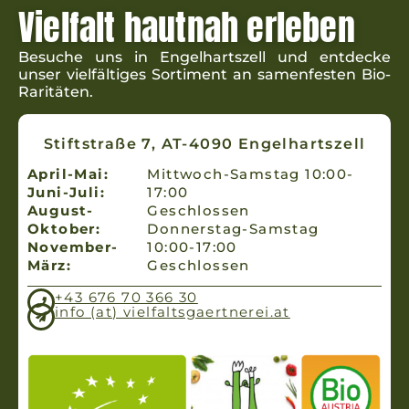
Vielfalt hautnah erleben
Besuche uns in Engel­hartszell und ent­decke
unser viel­fäl­tiges Sorti­ment an samen­fes­ten Bio-
Raritäten.
Stiftstraße 7, AT-4090 Engelhartszell
April-Mai:
Mittwoch-Samstag 10:00-
Juni-Juli:
17:00
August-
Geschlossen
Oktober:
Donnerstag-Samstag
November-
10:00-17:00
März:
Geschlossen
+43 676 70 366 30
info (at) vielfaltsgaertnerei.at