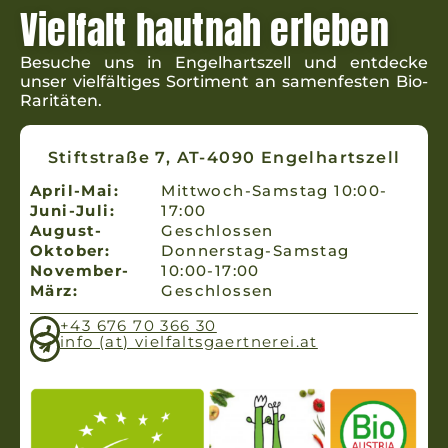
Vielfalt hautnah erleben
Besuche uns in Engel­hartszell und ent­decke
unser viel­fäl­tiges Sorti­ment an samen­fes­ten Bio-
Raritäten.
Stiftstraße 7, AT-4090 Engelhartszell
April-Mai:
Mittwoch-Samstag 10:00-
Juni-Juli:
17:00
August-
Geschlossen
Oktober:
Donnerstag-Samstag
November-
10:00-17:00
März:
Geschlossen
+43 676 70 366 30
info (at) vielfaltsgaertnerei.at