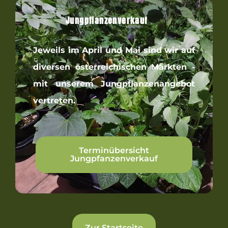
Jungpflanzenverkauf
Jeweils im April und Mai sind wir auf
diver­­sen öster­­reichi­­schen Märkten ­
mit unserem Jungpflanzenangebot
vertreten.
Terminübersicht
Jungpfanzenverkauf
Zur Startseite