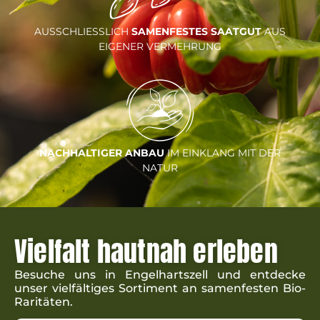
AUSSCHLIESSLICH
SAMENFESTES SAATGUT
AUS
EIGENER VERMEHRUNG
NACHHALTIGER
ANBAU
IM EINKLANG MIT
DER
NATUR
Vielfalt hautnah erleben
Besuche uns in Engel­hartszell und ent­decke
unser viel­fäl­tiges Sorti­ment an samen­fes­ten Bio-
Raritäten.