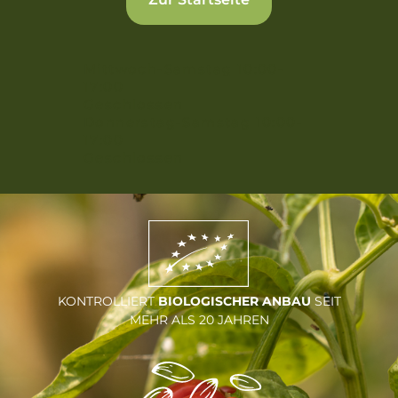
Mittwoch-Samstag 10:00-
17:00
Geschlossen
Donnerstag-Samstag 10:00-
17:00
Geschlossen
KONTROLLIERT
BIOLOGISCHER ANBAU
SEIT
MEHR ALS 20 JAHREN