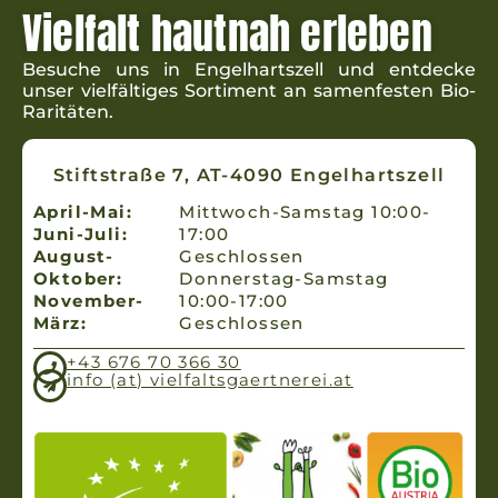
Vielfalt hautnah erleben
Besuche uns in Engel­hartszell und ent­decke
unser viel­fäl­tiges Sorti­ment an samen­fes­ten Bio-
Raritäten.
Stiftstraße 7, AT-4090 Engelhartszell
April-Mai:
Mittwoch-Samstag 10:00-
Juni-Juli:
17:00
August-
Geschlossen
Oktober:
Donnerstag-Samstag
November-
10:00-17:00
März:
Geschlossen
+43 676 70 366 30
info (at) vielfaltsgaertnerei.at