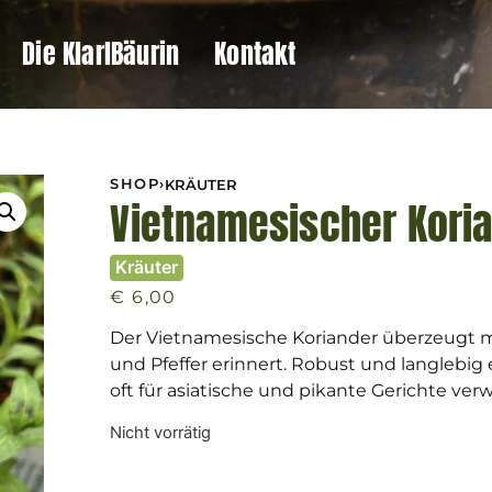
Die KlarlBäurin
Kontakt
SHOP
›
KRÄUTER
Vietnamesischer Kori
Kräuter
€
6,00
Der Vietnamesische Koriander überzeugt mi
und Pfeffer erinnert. Robust und langlebig e
oft für asiatische und pikante Gerichte ver
Nicht vorrätig