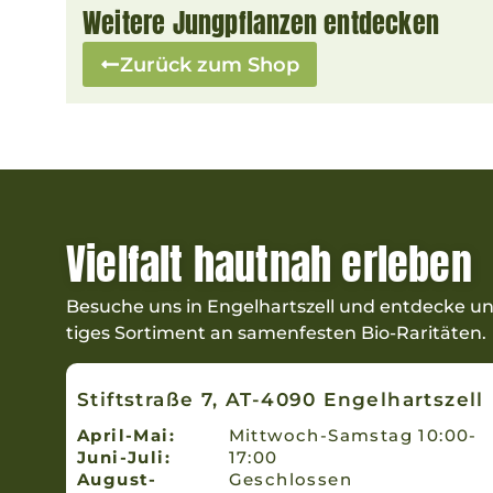
Weitere Jungpflanzen entdecken
Zurück zum Shop
Vielfalt hautnah erleben
Besuche uns in Engel­hartszell und ent­decke unse
tiges Sorti­ment an samen­fes­ten Bio-Raritäten.
Stiftstraße 7, AT-4090 Engelhartszell
April-Mai:
Mittwoch-Samstag 10:00-
Juni-Juli:
17:00
August-
Geschlossen